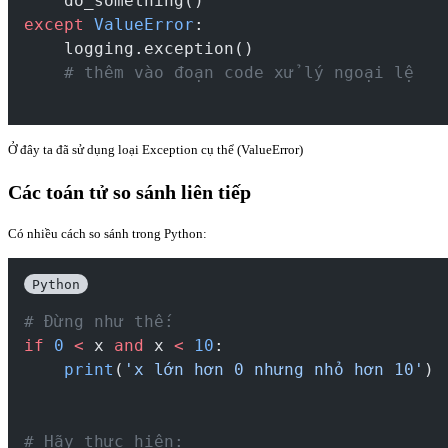
    do_something()
except
ValueError
:
    logging.exception()
# thêm vào đoạn code xử lý ngoại lệ
Ở đây ta đã sử dụng loại Exception cụ thể (ValueError)
Các toán tử so sánh liên tiếp
Có nhiều cách so sánh trong Python:
Python
# Đừng như thế:
if
0
<
 x 
and
 x 
<
10
:
print
(
'x lớn hơn 0 nhưng nhỏ hơn 10'
)
# Hãy thực hiện: