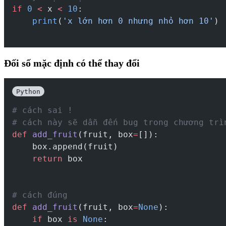
if
0
<
 x 
<
10
:
print
(
'x lớn hơn 0 nhưng nhỏ hơn 10'
)
Đối số mặc định có thể thay đổi
Python
# cách sai !
# cách này sẽ dẫn đến bug trong chương trì
def
add_fruit
(fruit, box
=
[]):
    box.append(fruit)
return
 box
# cách đúng
def
add_fruit
(fruit, box
=
None
):
if
 box 
is
None
: