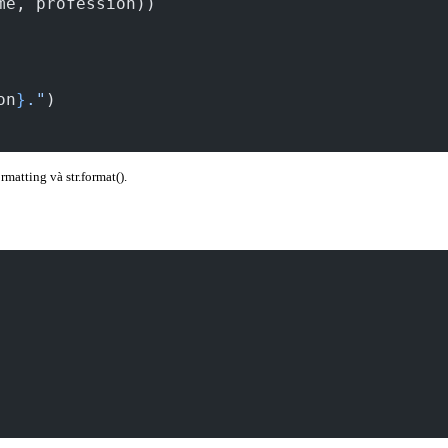
me, profession))
on
}
."
)
rmatting và str.format().