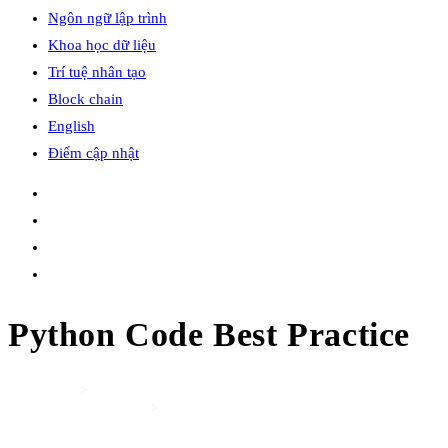
Ngôn ngữ lập trình
Khoa học dữ liệu
Trí tuệ nhân tạo
Block chain
English
Điểm cập nhật
Python Code Best Practice
Home
>
Ngôn ngữ lập trình
>
Python Code Best Practice