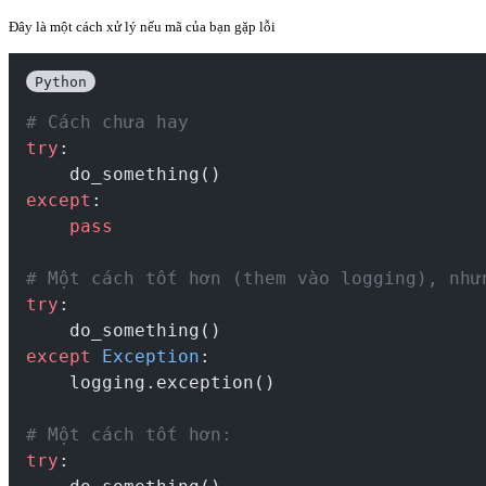
Đây là một cách xử lý nếu mã của bạn gặp lỗi
Python
# Cách chưa hay
try
:
    do_something()
except
:
pass
# Một cách tốt hơn (them vào logging), như
try
:
    do_something()
except
Exception
:
    logging.exception() 
# Một cách tốt hơn:
try
: