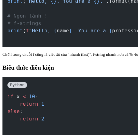
print
(
"Hello, 
{}
. You are a 
{}
."
.format(na
# Ngon lành !
# f-strings
print
(
f
"Hello, 
{
name
}
. You are a 
{
professi
Chữ f trong chuỗi f cũng là viết tắt của “nhanh (fast)”. f-string nhanh hơn cả % -fo
Biểu thức điều kiện
Python
if
 x 
<
10
:
return
1
else
:
return
2