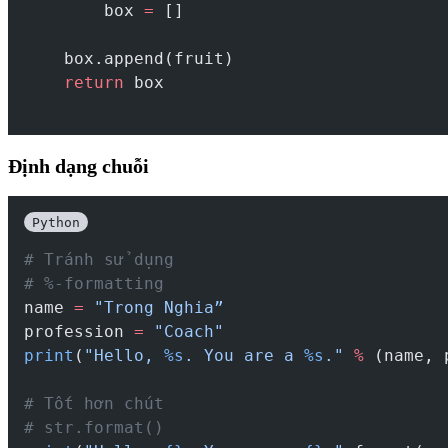
        box 
=
 []
    box.append(fruit)
return
 box
Định dạng chuỗi
Python
# Tránh sử dụng
# %-formatting
name 
=
"Trong Nghia”
profession 
=
"Coach"
print
(
"Hello, 
%s
. You are a 
%s
."
%
 (name, 
# Tốt hơn chút
# str.format()