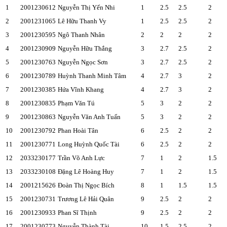
1
2001230612
Nguyễn Thị Yến Nhi
1
2.5
2.5
2
2
2001231065
Lê Hữu Thanh Vy
1
2.5
2.5
2
3
2001230595
Ngô Thanh Nhân
2
2
2
2
4
2001230909
Nguyễn Hữu Thắng
3
2.7
2.5
2
5
2001230763
Nguyễn Ngọc Sơn
3
2.7
2.5
2
6
2001230789
Huỳnh Thanh Minh Tâm
4
2.7
3
2
7
2001230385
Hứa Vĩnh Khang
4
2.7
3
2
8
2001230835
Phạm Văn Tú
5
3
2
2
9
2001230863
Nguyễn Văn Anh Tuấn
5
3
2
2
10
2001230792
Phan Hoài Tân
6
2.5
2
2
11
2001230771
Long Huỳnh Quốc Tài
6
2.5
2
2
12
2033230177
Trần Võ Anh Lực
7
1
2
1.5
13
2033230108
Đặng Lê Hoàng Huy
7
1
2
1.5
14
2001215626
Đoàn Thị Ngọc Bích
8
1
1.5
1.5
15
2001230731
Trương Lê Hải Quân
9
2.5
2
2
16
2001230933
Phan Sĩ Thịnh
9
2.5
2
2
17
2001230773
Nguyễn Thành Tài
10
1.5
2.5
2