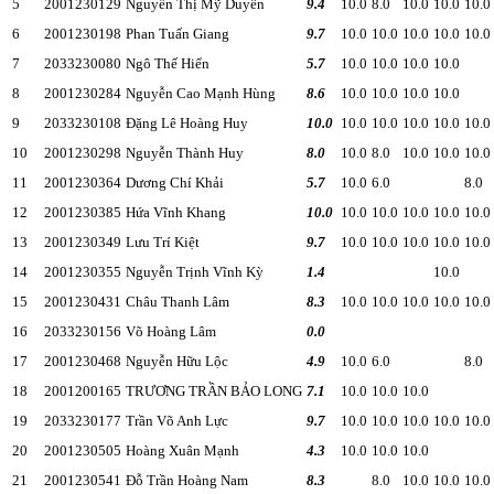
5
2001230129
Nguyễn Thị Mỹ Duyên
9.4
10.0
8.0
10.0
10.0
10.0
6
2001230198
Phan Tuấn Giang
9.7
10.0
10.0
10.0
10.0
10.0
7
2033230080
Ngô Thế Hiển
5.7
10.0
10.0
10.0
10.0
8
2001230284
Nguyễn Cao Mạnh Hùng
8.6
10.0
10.0
10.0
10.0
9
2033230108
Đặng Lê Hoàng Huy
10.0
10.0
10.0
10.0
10.0
10.0
10
2001230298
Nguyễn Thành Huy
8.0
10.0
8.0
10.0
10.0
10.0
11
2001230364
Dương Chí Khải
5.7
10.0
6.0
8.0
12
2001230385
Hứa Vĩnh Khang
10.0
10.0
10.0
10.0
10.0
10.0
13
2001230349
Lưu Trí Kiệt
9.7
10.0
10.0
10.0
10.0
10.0
14
2001230355
Nguyễn Trịnh Vĩnh Kỳ
1.4
10.0
15
2001230431
Châu Thanh Lâm
8.3
10.0
10.0
10.0
10.0
10.0
16
2033230156
Võ Hoàng Lâm
0.0
17
2001230468
Nguyễn Hữu Lộc
4.9
10.0
6.0
8.0
18
2001200165
TRƯƠNG TRẦN BẢO LONG
7.1
10.0
10.0
10.0
19
2033230177
Trần Võ Anh Lực
9.7
10.0
10.0
10.0
10.0
10.0
20
2001230505
Hoàng Xuân Mạnh
4.3
10.0
10.0
10.0
21
2001230541
Đỗ Trần Hoàng Nam
8.3
8.0
10.0
10.0
10.0