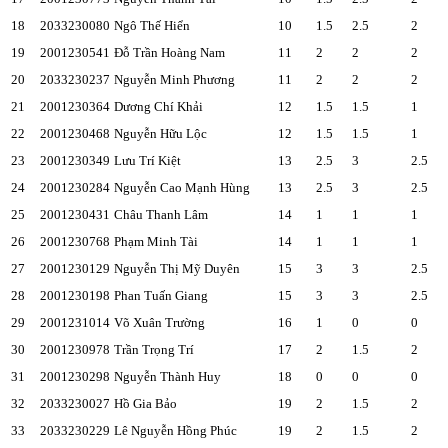
18
2033230080
Ngô Thế Hiển
10
1.5
2.5
2
19
2001230541
Đỗ Trần Hoàng Nam
11
2
2
2
20
2033230237
Nguyễn Minh Phương
11
2
2
2
21
2001230364
Dương Chí Khải
12
1.5
1.5
1
22
2001230468
Nguyễn Hữu Lộc
12
1.5
1.5
1
23
2001230349
Lưu Trí Kiệt
13
2.5
3
2.5
24
2001230284
Nguyễn Cao Mạnh Hùng
13
2.5
3
2.5
25
2001230431
Châu Thanh Lâm
14
1
1
1
26
2001230768
Phạm Minh Tài
14
1
1
1
27
2001230129
Nguyễn Thị Mỹ Duyên
15
3
3
2.5
28
2001230198
Phan Tuấn Giang
15
3
3
2.5
29
2001231014
Võ Xuân Trường
16
1
0
0
30
2001230978
Trần Trọng Trí
17
2
1.5
2
31
2001230298
Nguyễn Thành Huy
18
0
0
0
32
2033230027
Hồ Gia Bảo
19
2
1.5
2
33
2033230229
Lê Nguyễn Hồng Phúc
19
2
1.5
2