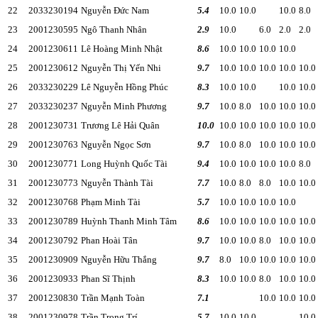
22
2033230194
Nguyễn Đức Nam
5.4
10.0
10.0
10.0
8.0
23
2001230595
Ngô Thanh Nhân
2.9
10.0
6.0
2.0
2.0
24
2001230611
Lê Hoàng Minh Nhật
8.6
10.0
10.0
10.0
10.0
25
2001230612
Nguyễn Thị Yến Nhi
9.7
10.0
10.0
10.0
10.0
10.0
26
2033230229
Lê Nguyễn Hồng Phúc
8.3
10.0
10.0
10.0
10.0
27
2033230237
Nguyễn Minh Phương
9.7
10.0
8.0
10.0
10.0
10.0
28
2001230731
Trương Lê Hải Quân
10.0
10.0
10.0
10.0
10.0
10.0
29
2001230763
Nguyễn Ngọc Sơn
9.7
10.0
8.0
10.0
10.0
10.0
30
2001230771
Long Huỳnh Quốc Tài
9.4
10.0
10.0
10.0
10.0
8.0
31
2001230773
Nguyễn Thành Tài
7.7
10.0
8.0
8.0
10.0
10.0
32
2001230768
Phạm Minh Tài
5.7
10.0
10.0
10.0
10.0
33
2001230789
Huỳnh Thanh Minh Tâm
8.6
10.0
10.0
10.0
10.0
10.0
34
2001230792
Phan Hoài Tân
9.7
10.0
10.0
8.0
10.0
10.0
35
2001230909
Nguyễn Hữu Thắng
9.7
8.0
10.0
10.0
10.0
10.0
36
2001230933
Phan Sĩ Thịnh
8.3
10.0
10.0
8.0
10.0
10.0
37
2001230830
Trần Mạnh Toàn
7.1
10.0
10.0
10.0
38
2001230978
Trần Trọng Trí
5.7
10.0
10.0
10.0