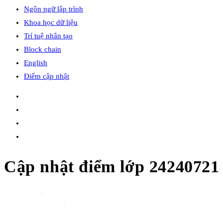
Ngôn ngữ lập trình
Khoa học dữ liệu
Trí tuệ nhân tạo
Block chain
English
Điểm cập nhật
Cập nhật điểm lớp 24240721
Home
>
Điểm cập nhật
>
Cập nhật điểm lớp 24240721 – LT python