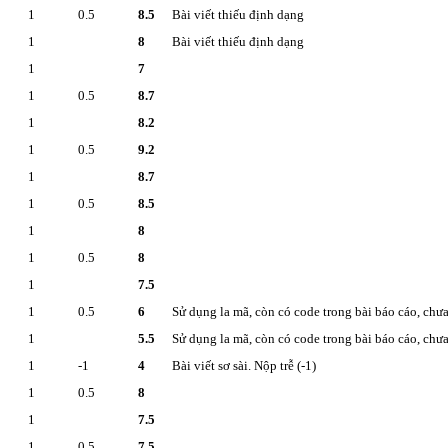
1
0.5
8.5
Bài viết thiếu định dạng
1
8
Bài viết thiếu định dạng
1
7
1
0.5
8.7
1
8.2
1
0.5
9.2
1
8.7
1
0.5
8.5
1
8
1
0.5
8
1
7.5
1
0.5
6
Sử dụng la mã, còn có code trong bài báo cáo, chư
1
5.5
Sử dụng la mã, còn có code trong bài báo cáo, chư
1
-1
4
Bài viết sơ sài. Nộp trễ (-1)
1
0.5
8
1
7.5
1
0.5
7.5