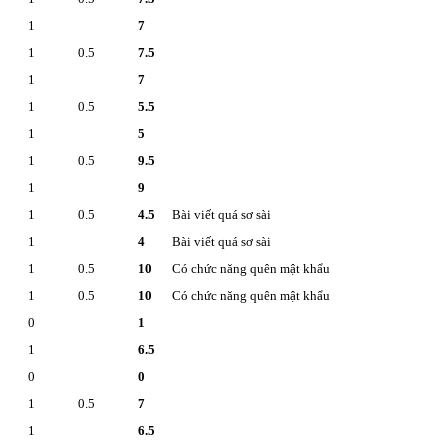
1
7
1
0.5
7.5
1
7
1
0.5
5.5
1
5
1
0.5
9.5
1
9
1
0.5
4.5
Bài viết quá sơ sài
1
4
Bài viết quá sơ sài
1
0.5
10
Có chức năng quên mật khẩu
1
0.5
10
Có chức năng quên mật khẩu
0
1
1
6.5
0
0
1
0.5
7
1
6.5