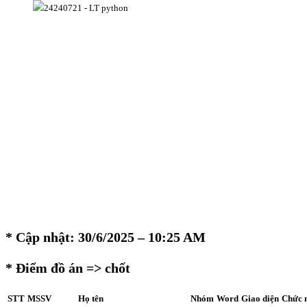
* Cập nhật: 30/6/2025 – 10:25 AM
* Điểm đồ án => chốt
STT
MSSV
Họ tên
Nhóm
Word
Giao diện
Chức 