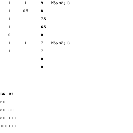
1
-1
9
Nộp trễ (-1)
1
0.5
8
1
7.5
1
6.5
0
0
1
-1
7
Nộp trễ (-1)
1
7
0
0
B6
B7
6.0
8.0
8.0
8.0
10.0
10.0
10.0