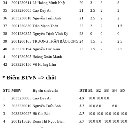
34
2001230611
Lê Hoàng Minh Nhật
20
3
3
3
35
2033230005
Cao Duy An
21
2.5
2
2
36
2033230010
Nguyễn Tuấn Anh
21
2.5
2
2
37
2001230830
Trần Mạnh Toàn
22
2
2
1.5
38
2001230355
Nguyễn Trịnh Vĩnh Kỳ
23
0
0
0
39
2001200165
TRƯƠNG TRẦN BẢO LONG
24
1.5
3
2.5
40
2033230194
Nguyễn Đức Nam
25
1.5
2
2.5
41
2001230505
Hoàng Xuân Mạnh
42
2033230156
Võ Hoàng Lâm
* Điểm BTVN => chốt
STT
MSSV
Họ tên sinh viên
DTB
B1
B2
B3
B4
B5
1
2033230005
Cao Duy An
4.9
10.0
10.0
8.0
2
2033230010
Nguyễn Tuấn Anh
5.7
10.0
8.0
6.0
3
2033230027
Hồ Gia Bảo
9.7
10.0
10.0
10.0
10.0
10.0
4
2001215626
Đoàn Thị Ngọc Bích
9.7
10.0
8.0
10.0
10.0
10.0