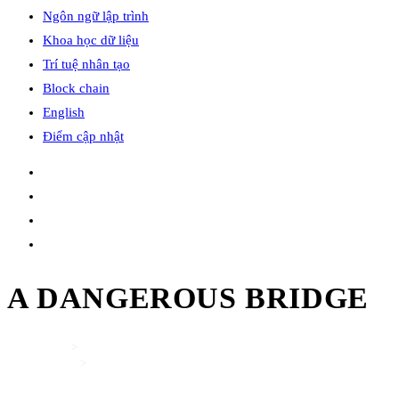
Ngôn ngữ lập trình
Khoa học dữ liệu
Trí tuệ nhân tạo
Block chain
English
Điểm cập nhật
A DANGEROUS BRIDGE
Home
>
English
>
A DANGEROUS BRIDGE