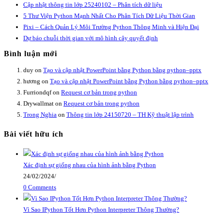
Cập nhật thông tin lớp 25240102 – Phân tích dữ liệu
5 Thư Viện Python Mạnh Nhất Cho Phân Tích Dữ Liệu Thời Gian
Pixi – Cách Quản Lý Môi Trường Python Thông Minh và Hiện Đại
Dự báo chuỗi thời gian với mô hình cây quyết định
Bình luận mới
duy
on
Tạo và cập nhật PowerPoint bằng Python bằng python–pptx
hương
on
Tạo và cập nhật PowerPoint bằng Python bằng python–pptx
Furriondqf
on
Request cơ bản trong python
Drywallmat
on
Request cơ bản trong python
Trong Nghia
on
Thông tin lớp 24150720 – TH Kỹ thuật lập trình
Bài viết hữu ích
Xác định sự giống nhau của hình ảnh bằng Python
24/02/2024
/
0 Comments
Vì Sao IPython Tốt Hơn Python Interpreter Thông Thường?