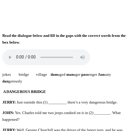
Read the dialogue below and fill in the gaps with the correct words from the
box below.
jokes bridge village
dam
aged
man
ager
pass
enger
Jan
uary
dan
gerously
A DANGEROUS BRIDGE
JERRY:
Just outside this (1) _________ there’s a very dangerous bridge.
JOHN:
Yes. Charles told me two jeeps crashed on it in (2) ________. What
happened?
JERRY:
Well, George Churchill was the driver of the larger jeep, and he was