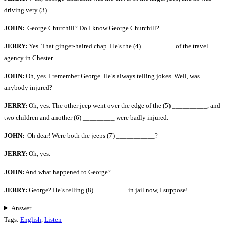
driving very (3) _________.
JOHN:
George Churchill? Do I know George Churchill?
JERRY:
Yes. That ginger-haired chap. He’s the (4) _________ of the travel
agency in Chester.
JOHN:
Oh, yes. I remember George. He’s always telling jokes. Well, was
anybody injured?
JERRY:
Oh, yes. The other jeep went over the edge of the (5) __________, and
two children and another (6) _________ were badly injured.
JOHN:
Oh dear! Were both the jeeps (7) ___________?
JERRY:
Oh, yes.
JOHN:
And what happened to George?
JERRY:
George? He’s telling (8) _________ in jail now, I suppose!
Answer
Tags
:
English
,
Listen