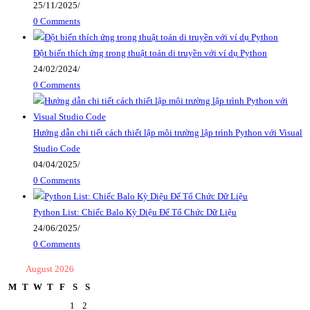
25/11/2025
/
0 Comments
Đột biến thích ứng trong thuật toán di truyền với ví dụ Python
24/02/2024
/
0 Comments
Hướng dẫn chi tiết cách thiết lập môi trường lập trình Python với Visual
Studio Code
04/04/2025
/
0 Comments
Python List: Chiếc Balo Kỳ Diệu Để Tổ Chức Dữ Liệu
24/06/2025
/
0 Comments
August 2026
M
T
W
T
F
S
S
1
2