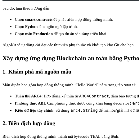
Sau đó, làm theo hướng dẫn:
Chọn
smart contracts
để phát triển hợp đồng thông minh.
Chọn
Python
làm ngôn ngữ lập trình.
Chọn mẫu
Production
để tạo dự án sẵn sàng triển khai.
AlgoKit sẽ tự động cài đặt các thư viện phụ thuộc và khởi tạo kho Git cho bạn.
Xây dựng ứng dụng Blockchain an toàn bằng Pyth
1. Khám phá mã nguồn mẫu
Mẫu dự án bao gồm hợp đồng thông minh “Hello World” nằm trong tệp
smart_
Tuân thủ ARC4
: Hợp đồng kế thừa từ
ARC4Contract
, đảm bảo tương t
Phương thức ABI
: Các phương thức được công khai bằng decorator
@ar
Kiểu dữ liệu tùy chỉnh
: Sử dụng
arc4.String
để mã hóa/giải mã dữ li
2. Biên dịch hợp đồng
Biên dịch hợp đồng thông minh thành mã bytecode TEAL bằng lệnh: