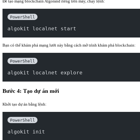
Để tạo mạng blockchain Algorand riêng trên máy, chạy lệnh:
PowerShell
algokit localnet start
Bạn có thể khám phá mạng lưới này bằng cách mở trình khám phá blockchain:
PowerShell
algokit localnet explore
Bước 4: Tạo dự án mới
Khởi tạo dự án bằng lệnh:
PowerShell
algokit init