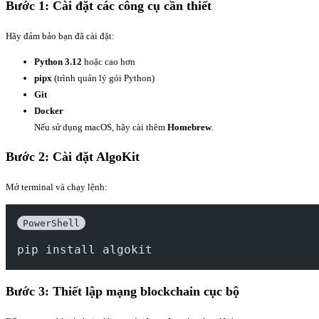
Bước 1: Cài đặt các công cụ cần thiết
Hãy đảm bảo bạn đã cài đặt:
Python 3.12
hoặc cao hơn
pipx
(trình quản lý gói Python)
Git
Docker
Nếu sử dụng macOS, hãy cài thêm
Homebrew
.
Bước 2: Cài đặt AlgoKit
Mở terminal và chạy lệnh:
PowerShell
pip install algokit
Bước 3: Thiết lập mạng blockchain cục bộ