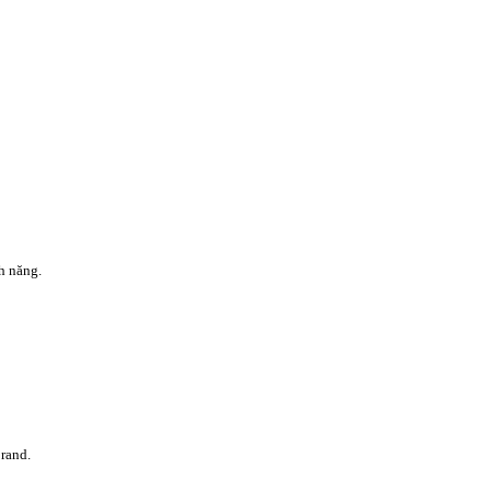
h năng.
orand.