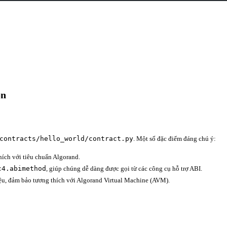
on
contracts/hello_world/contract.py
. Một số đặc điểm đáng chú ý:
hích với tiêu chuẩn Algorand.
c4.abimethod
, giúp chúng dễ dàng được gọi từ các công cụ hỗ trợ ABI.
ệu, đảm bảo tương thích với Algorand Virtual Machine (AVM).