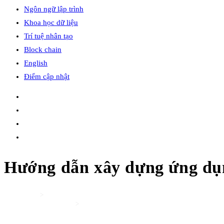
Ngôn ngữ lập trình
Khoa học dữ liệu
Trí tuệ nhân tạo
Block chain
English
Điểm cập nhật
Hướng dẫn xây dựng ứng dụn
Home
>
Ngôn ngữ lập trình
>
Hướng dẫn xây dựng ứng dụng Blockchain an toàn bằng Python