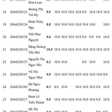
Kim Loan
Hoàng Thị
18
2044230121
9.9
10.0
10.0
10.0
10.0
9.0
10.0
10.0
10.0
Trà My
Đinh Thúy
19
2044230124
8.8
10.0
10.0
10.0
10.0
10.0
10.0
10.0
Nga
Việt Như
20
2044230150
9.6
10.0
10.0
10.0
10.0
9.0
9.0
9.0
10.0
Nguyệt
Đặng Hoàng
21
2044230153
10.0
10.0
10.0
10.0
10.0
10.0
10.0
10.0
10.0
Yến Nhi
Nguyễn Thị
22
2044230157
6.1
10.0
10.0
9.0
10.0
10.0
Ngọc Nhi
Võ Thị
23
2044230167
9.9
10.0
10.0
10.0
10.0
10.0
10.0
10.0
9.0
Ngọc Như
Hà Ngọc
24
2044230183
8.5
9.0
10.0
10.0
10.0
10.0
9.0
10.0
Phượng
Đinh Lê
25
2044230217
9.9
10.0
10.0
10.0
10.0
10.0
10.0
9.0
10.0
Tiến Thành
Hồ Thị
26
2044230218
6.0
10.0
10.0
10.0
9.0
9.0