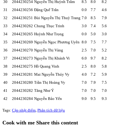
30
2044230254
Nguyễn Thị Huỳnh Trâm
8.5
8.0
8.2
31
2044230256
Đặng Quế Trân
0.0
7.7
4.6
32
2044230251
Bùi Nguyễn Thị Thuỳ Trang
7.0
8.5
7.9
33
2044230262
Chung Thục Trinh
3.0
7.4
5.6
34
2044230265
Huỳnh Như Trọng
0.0
5.0
3.0
35
2044230269
Nguyễn Ngọc Phương Uyên
8.0
7.5
7.7
36
2044230270
Nguyễn Thị Vàng
2.5
7.0
5.2
37
2044230273
Nguyễn Thị Khánh Vi
6.0
9.7
8.2
38
2044230275
Hồ Quang Vinh
2.5
8.0
5.8
39
2044230281
Mai Nguyễn Thúy Vy
4.0
7.2
5.9
40
2044230280
Trần Thị Hoàng Vy
7.0
7.9
7.5
41
2044230282
Tăng Như Ý
7.0
7.0
7.0
42
2044230284
Nguyễn Bảo Yến
9.0
9.5
9.3
Tags
:
Cập nhật điểm
,
Phân tích dữ liệu
Cook with me
Share this content