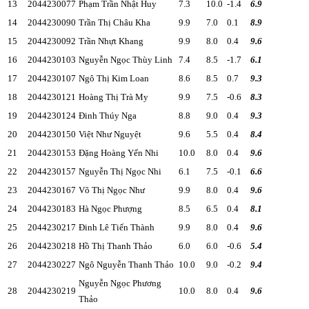
13
2044230077
Phạm Trần Nhật Huy
7.3
10.0
-1.4
6.9
14
2044230090
Trần Thị Châu Kha
9.9
7.0
0.1
8.9
15
2044230092
Trần Nhựt Khang
9.9
8.0
0.4
9.6
16
2044230103
Nguyễn Ngọc Thùy Linh
7.4
8.5
-1.7
6.1
17
2044230107
Ngô Thị Kim Loan
8.6
8.5
0.7
9.3
18
2044230121
Hoàng Thị Trà My
9.9
7.5
-0.6
8.3
19
2044230124
Đinh Thúy Nga
8.8
9.0
0.4
9.3
20
2044230150
Việt Như Nguyệt
9.6
5.5
0.4
8.4
21
2044230153
Đặng Hoàng Yến Nhi
10.0
8.0
0.4
9.6
22
2044230157
Nguyễn Thị Ngọc Nhi
6.1
7.5
-0.1
6.6
23
2044230167
Võ Thị Ngọc Như
9.9
8.0
0.4
9.6
24
2044230183
Hà Ngọc Phượng
8.5
6.5
0.4
8.1
25
2044230217
Đinh Lê Tiến Thành
9.9
8.0
0.4
9.6
26
2044230218
Hồ Thị Thanh Thảo
6.0
6.0
-0.6
5.4
27
2044230227
Ngô Nguyễn Thanh Thảo
10.0
9.0
-0.2
9.4
Nguyễn Ngọc Phương
28
2044230219
10.0
8.0
0.4
9.6
Thảo