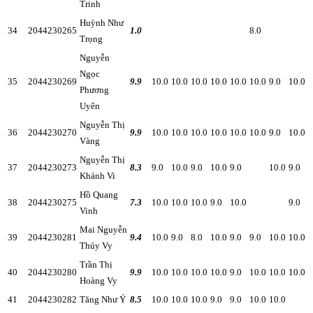
Trinh
Huỳnh Như
34
2044230265
1.0
8.0
Trọng
Nguyễn
Ngọc
35
2044230269
9.9
10.0
10.0
10.0
10.0
10.0
10.0
9.0
10.0
Phương
Uyên
Nguyễn Thị
36
2044230270
9.9
10.0
10.0
10.0
10.0
10.0
10.0
9.0
10.0
Vàng
Nguyễn Thị
37
2044230273
8.3
9.0
10.0
9.0
10.0
9.0
10.0
9.0
Khánh Vi
Hồ Quang
38
2044230275
7.3
10.0
10.0
10.0
9.0
10.0
9.0
Vinh
Mai Nguyễn
39
2044230281
9.4
10.0
9.0
8.0
10.0
9.0
9.0
10.0
10.0
Thúy Vy
Trần Thị
40
2044230280
9.9
10.0
10.0
10.0
10.0
9.0
10.0
10.0
10.0
Hoàng Vy
41
2044230282
Tăng Như Ý
8.5
10.0
10.0
10.0
9.0
9.0
10.0
10.0