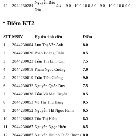
Nguyễn Bảo
42
2044230284
9.4
9.0
10.0
10.0
8.0
9.0
10.0
10.0
9.0
Yến
* Điểm KT2
STT
MSSV
Họ tên sinh viên
Điểm
1
2044230004
Lưu Thị Vân Anh
8.0
2
2044230020
Phan Hoàng Châu
8.5
3
2044230023
Trần Thị Linh Chi
7.5
4
2044230018
Phạm Ngọc Cường
7.0
5
2044230019
Trần Tiến Cường
9.0
6
2044230032
Nguyễn Quốc Duy
7.5
7
2044230038
Trần Vũ Mai Duyên
8.5
8
2044230053
Vũ Thị Thu Hằng
9.5
9
2044230052
Nguyễn Thị Ngọc Hạnh
6.5
10
2044230063
Tôn Thị Hiền
8.5
11
2044230067
Nguyễn Ngọc Hiển
8.5
12
2044230085
Nguyễn Huỳnh Quốc Hương
8.0