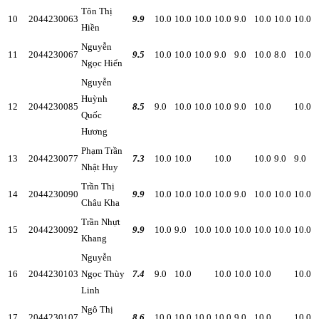
Tôn Thị
10
2044230063
9.9
10.0
10.0
10.0
10.0
9.0
10.0
10.0
10.0
Hiền
Nguyễn
11
2044230067
9.5
10.0
10.0
10.0
9.0
9.0
10.0
8.0
10.0
Ngọc Hiển
Nguyễn
Huỳnh
12
2044230085
8.5
9.0
10.0
10.0
10.0
9.0
10.0
10.0
Quốc
Hương
Phạm Trần
13
2044230077
7.3
10.0
10.0
10.0
10.0
9.0
9.0
Nhật Huy
Trần Thị
14
2044230090
9.9
10.0
10.0
10.0
10.0
9.0
10.0
10.0
10.0
Châu Kha
Trần Nhựt
15
2044230092
9.9
10.0
9.0
10.0
10.0
10.0
10.0
10.0
10.0
Khang
Nguyễn
16
2044230103
Ngọc Thùy
7.4
9.0
10.0
10.0
10.0
10.0
10.0
Linh
Ngô Thị
17
2044230107
8.6
10.0
10.0
10.0
10.0
9.0
10.0
10.0