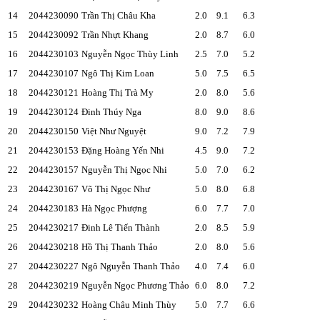
14
2044230090
Trần Thị Châu Kha
2.0
9.1
6.3
15
2044230092
Trần Nhựt Khang
2.0
8.7
6.0
16
2044230103
Nguyễn Ngọc Thùy Linh
2.5
7.0
5.2
17
2044230107
Ngô Thị Kim Loan
5.0
7.5
6.5
18
2044230121
Hoàng Thị Trà My
2.0
8.0
5.6
19
2044230124
Đinh Thúy Nga
8.0
9.0
8.6
20
2044230150
Việt Như Nguyệt
9.0
7.2
7.9
21
2044230153
Đặng Hoàng Yến Nhi
4.5
9.0
7.2
22
2044230157
Nguyễn Thị Ngọc Nhi
5.0
7.0
6.2
23
2044230167
Võ Thị Ngọc Như
5.0
8.0
6.8
24
2044230183
Hà Ngọc Phượng
6.0
7.7
7.0
25
2044230217
Đinh Lê Tiến Thành
2.0
8.5
5.9
26
2044230218
Hồ Thị Thanh Thảo
2.0
8.0
5.6
27
2044230227
Ngô Nguyễn Thanh Thảo
4.0
7.4
6.0
28
2044230219
Nguyễn Ngọc Phương Thảo
6.0
8.0
7.2
29
2044230232
Hoàng Châu Minh Thùy
5.0
7.7
6.6