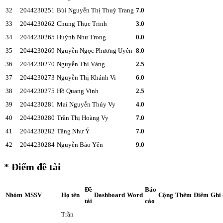
32
2044230251
Bùi Nguyễn Thị Thuỳ Trang
7.0
33
2044230262
Chung Thục Trinh
3.0
34
2044230265
Huỳnh Như Trọng
0.0
35
2044230269
Nguyễn Ngọc Phương Uyên
8.0
36
2044230270
Nguyễn Thị Vàng
2.5
37
2044230273
Nguyễn Thị Khánh Vi
6.0
38
2044230275
Hồ Quang Vinh
2.5
39
2044230281
Mai Nguyễn Thúy Vy
4.0
40
2044230280
Trần Thị Hoàng Vy
7.0
41
2044230282
Tăng Như Ý
7.0
42
2044230284
Nguyễn Bảo Yến
9.0
* Điểm đề tài
Đề
Báo
Nhóm
MSSV
Họ tên
Dashboard
Word
Cộng
Thêm
Điểm
Ghi
tài
cáo
Trần