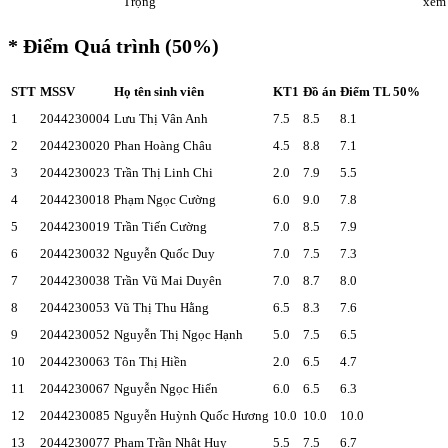
Trọng
xem
* Điểm Quá trình (50%)
STT
MSSV
Họ tên sinh viên
KT1
Đồ án
Điểm TL 50%
1
2044230004
Lưu Thị Vân Anh
7.5
8.5
8.1
2
2044230020
Phan Hoàng Châu
4.5
8.8
7.1
3
2044230023
Trần Thị Linh Chi
2.0
7.9
5.5
4
2044230018
Phạm Ngọc Cường
6.0
9.0
7.8
5
2044230019
Trần Tiến Cường
7.0
8.5
7.9
6
2044230032
Nguyễn Quốc Duy
7.0
7.5
7.3
7
2044230038
Trần Vũ Mai Duyên
7.0
8.7
8.0
8
2044230053
Vũ Thị Thu Hằng
6.5
8.3
7.6
9
2044230052
Nguyễn Thị Ngọc Hạnh
5.0
7.5
6.5
10
2044230063
Tôn Thị Hiền
2.0
6.5
4.7
11
2044230067
Nguyễn Ngọc Hiển
6.0
6.5
6.3
12
2044230085
Nguyễn Huỳnh Quốc Hương
10.0
10.0
10.0
13
2044230077
Phạm Trần Nhật Huy
5.5
7.5
6.7