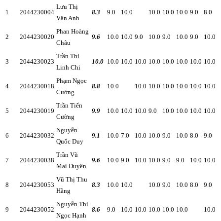
Lưu Thị
1
2044230004
8.3
9.0
10.0
10.0
10.0
10.0
9.0
8.0
Vân Anh
Phan Hoàng
2
2044230020
9.6
10.0
10.0
9.0
10.0
9.0
10.0
9.0
10.0
Châu
Trần Thị
3
2044230023
10.0
10.0
10.0
10.0
10.0
10.0
10.0
10.0
10.0
Linh Chi
Phạm Ngọc
4
2044230018
8.8
10.0
10.0
10.0
10.0
10.0
10.0
10.0
Cường
Trần Tiến
5
2044230019
9.9
10.0
10.0
10.0
9.0
10.0
10.0
10.0
10.0
Cường
Nguyễn
6
2044230032
9.1
10.0
7.0
10.0
10.0
9.0
10.0
8.0
9.0
Quốc Duy
Trần Vũ
7
2044230038
9.6
10.0
9.0
10.0
10.0
9.0
9.0
10.0
10.0
Mai Duyên
Vũ Thị Thu
8
2044230053
8.3
10.0
10.0
10.0
9.0
10.0
8.0
9.0
Hằng
Nguyễn Thị
9
2044230052
8.6
9.0
10.0
10.0
10.0
10.0
10.0
10.0
Ngọc Hạnh