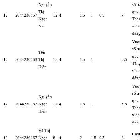
Nguyễn
số t
Thị
quy 
12
2044230157
12
4
1.5
1
0.5
7
Ngọc
Tăng
Nhi
vide
đán
Vượt
số t
Tôn
quy 
12
2044230063
Thị
12
4
1.5
1
6.5
Tăng
Hiền
vide
đán
Vượt
số t
Nguyễn
quy 
12
2044230067
Ngọc
12
4
1.5
1
6.5
Tăng
Hiển
vide
đán
Võ Thị
Canh
13
2044230167
Ngọc
8
4
2
1.5
0.5
8