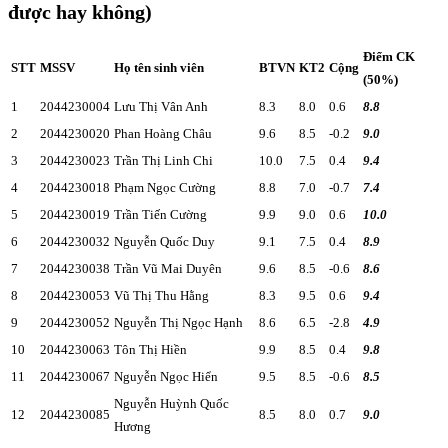
được hay không)
Điểm CK
STT
MSSV
Họ tên sinh viên
BTVN
KT2
Cộng
(50%)
1
2044230004
Lưu Thị Vân Anh
8.3
8.0
0.6
8.8
2
2044230020
Phan Hoàng Châu
9.6
8.5
-0.2
9.0
3
2044230023
Trần Thị Linh Chi
10.0
7.5
0.4
9.4
4
2044230018
Phạm Ngọc Cường
8.8
7.0
-0.7
7.4
5
2044230019
Trần Tiến Cường
9.9
9.0
0.6
10.0
6
2044230032
Nguyễn Quốc Duy
9.1
7.5
0.4
8.9
7
2044230038
Trần Vũ Mai Duyên
9.6
8.5
-0.6
8.6
8
2044230053
Vũ Thị Thu Hằng
8.3
9.5
0.6
9.4
9
2044230052
Nguyễn Thị Ngọc Hạnh
8.6
6.5
-2.8
4.9
10
2044230063
Tôn Thị Hiền
9.9
8.5
0.4
9.8
11
2044230067
Nguyễn Ngọc Hiển
9.5
8.5
-0.6
8.5
Nguyễn Huỳnh Quốc
12
2044230085
8.5
8.0
0.7
9.0
Hương