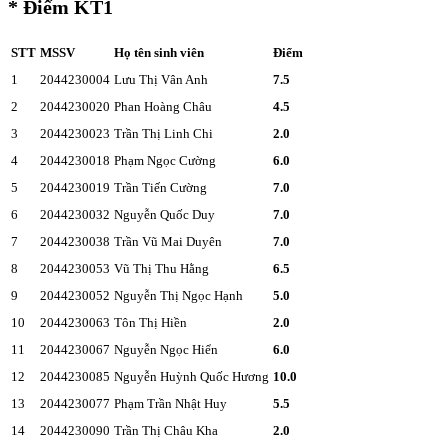
* Điểm KT1
STT
MSSV
Họ tên sinh viên
Điểm
1
2044230004
Lưu Thị Vân Anh
7.5
2
2044230020
Phan Hoàng Châu
4.5
3
2044230023
Trần Thị Linh Chi
2.0
4
2044230018
Phạm Ngọc Cường
6.0
5
2044230019
Trần Tiến Cường
7.0
6
2044230032
Nguyễn Quốc Duy
7.0
7
2044230038
Trần Vũ Mai Duyên
7.0
8
2044230053
Vũ Thị Thu Hằng
6.5
9
2044230052
Nguyễn Thị Ngọc Hạnh
5.0
10
2044230063
Tôn Thị Hiền
2.0
11
2044230067
Nguyễn Ngọc Hiển
6.0
12
2044230085
Nguyễn Huỳnh Quốc Hương
10.0
13
2044230077
Phạm Trần Nhật Huy
5.5
14
2044230090
Trần Thị Châu Kha
2.0