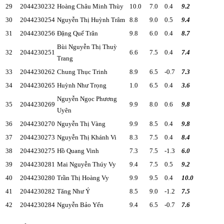
29
2044230232
Hoàng Châu Minh Thùy
10.0
7.0
0.4
9.2
30
2044230254
Nguyễn Thị Huỳnh Trâm
8.8
9.0
0.5
9.4
31
2044230256
Đặng Quế Trân
9.8
6.0
0.4
8.7
Bùi Nguyễn Thị Thuỳ
32
2044230251
6.6
7.5
0.4
7.4
Trang
33
2044230262
Chung Thục Trinh
8.9
6.5
-0.7
7.3
34
2044230265
Huỳnh Như Trọng
1.0
6.5
0.4
3.6
Nguyễn Ngọc Phương
35
2044230269
9.9
8.0
0.6
9.8
Uyên
36
2044230270
Nguyễn Thị Vàng
9.9
8.5
0.4
9.8
37
2044230273
Nguyễn Thị Khánh Vi
8.3
7.5
0.4
8.4
38
2044230275
Hồ Quang Vinh
7.3
7.5
-1.3
6.0
39
2044230281
Mai Nguyễn Thúy Vy
9.4
7.5
0.5
9.2
40
2044230280
Trần Thị Hoàng Vy
9.9
9.5
0.4
10.0
41
2044230282
Tăng Như Ý
8.5
9.0
-1.2
7.5
42
2044230284
Nguyễn Bảo Yến
9.4
6.5
-0.7
7.6