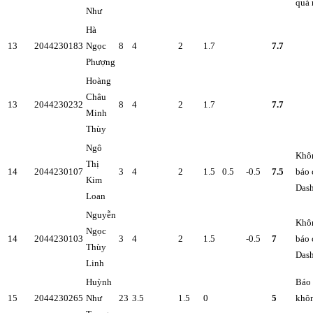
quá 
Như
Hà
13
2044230183
Ngọc
8
4
2
1.7
7.7
Phượng
Hoàng
Châu
13
2044230232
8
4
2
1.7
7.7
Minh
Thùy
Ngô
Khô
Thị
14
2044230107
3
4
2
1.5
0.5
-0.5
7.5
báo 
Kim
Das
Loan
Nguyễn
Khô
Ngọc
14
2044230103
3
4
2
1.5
-0.5
7
báo 
Thùy
Das
Linh
Huỳnh
Báo
15
2044230265
Như
23
3.5
1.5
0
5
khô