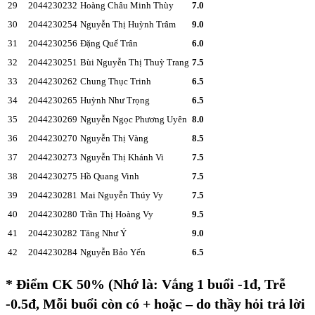
29
2044230232
Hoàng Châu Minh Thùy
7.0
30
2044230254
Nguyễn Thị Huỳnh Trâm
9.0
31
2044230256
Đặng Quế Trân
6.0
32
2044230251
Bùi Nguyễn Thị Thuỳ Trang
7.5
33
2044230262
Chung Thục Trinh
6.5
34
2044230265
Huỳnh Như Trọng
6.5
35
2044230269
Nguyễn Ngọc Phương Uyên
8.0
36
2044230270
Nguyễn Thị Vàng
8.5
37
2044230273
Nguyễn Thị Khánh Vi
7.5
38
2044230275
Hồ Quang Vinh
7.5
39
2044230281
Mai Nguyễn Thúy Vy
7.5
40
2044230280
Trần Thị Hoàng Vy
9.5
41
2044230282
Tăng Như Ý
9.0
42
2044230284
Nguyễn Bảo Yến
6.5
* Điểm CK 50% (Nhớ là: Vắng 1 buổi -1đ, Trễ
-0.5đ, Mỗi buổi còn có + hoặc – do thầy hỏi trả lời