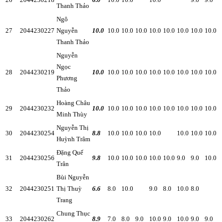
Thanh Thảo
Ngô
27
2044230227
Nguyễn
10.0
10.0
10.0
10.0
10.0
10.0
10.0
10.0
10.0
Thanh Thảo
Nguyễn
Ngọc
28
2044230219
10.0
10.0
10.0
10.0
10.0
10.0
10.0
10.0
10.0
Phương
Thảo
Hoàng Châu
29
2044230232
10.0
10.0
10.0
10.0
10.0
10.0
10.0
10.0
10.0
Minh Thùy
Nguyễn Thị
30
2044230254
8.8
10.0
10.0
10.0
10.0
10.0
10.0
10.0
Huỳnh Trâm
Đặng Quế
31
2044230256
9.8
10.0
10.0
10.0
10.0
10.0
9.0
9.0
10.0
Trân
Bùi Nguyễn
32
2044230251
Thị Thuỳ
6.6
8.0
10.0
9.0
8.0
10.0
8.0
Trang
Chung Thục
33
2044230262
8.9
7.0
8.0
9.0
10.0
9.0
10.0
9.0
9.0