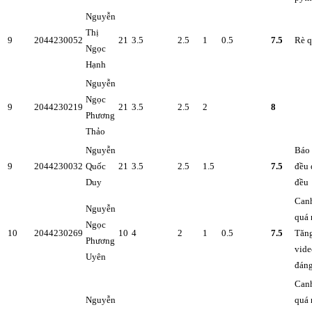
Nguyễn
Thị
9
2044230052
21
3.5
2.5
1
0.5
7.5
Rè 
Ngọc
Hạnh
Nguyễn
Ngọc
9
2044230219
21
3.5
2.5
2
8
Phương
Thảo
Nguyễn
Báo
9
2044230032
Quốc
21
3.5
2.5
1.5
7.5
đều 
Duy
đều
Canh
Nguyễn
quá 
Ngọc
10
2044230269
10
4
2
1
0.5
7.5
Tăng
Phương
vide
Uyên
đán
Canh
Nguyễn
quá 