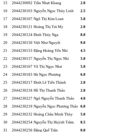
15
2044230092
Trần Nhựt Khang
2.0
16
2044230103
Nguyễn Ngọc Thùy Linh
2.5
17
2044230107
Ngô Thị Kim Loan
5.0
18
2044230121
Hoàng Thị Trà My
2.0
19
2044230124
Đinh Thúy Nga
8.0
20
2044230150
Việt Như Nguyệt
9.0
21
2044230153
Đặng Hoàng Yến Nhi
4.5
22
2044230157
Nguyễn Thị Ngọc Nhi
5.0
23
2044230167
Võ Thị Ngọc Như
5.0
24
2044230183
Hà Ngọc Phượng
6.0
25
2044230217
Đinh Lê Tiến Thành
2.0
26
2044230218
Hồ Thị Thanh Thảo
2.0
27
2044230227
Ngô Nguyễn Thanh Thảo
4.0
28
2044230219
Nguyễn Ngọc Phương Thảo
6.0
29
2044230232
Hoàng Châu Minh Thùy
5.0
30
2044230254
Nguyễn Thị Huỳnh Trâm
8.5
31
2044230256
Đặng Quế Trân
0.0