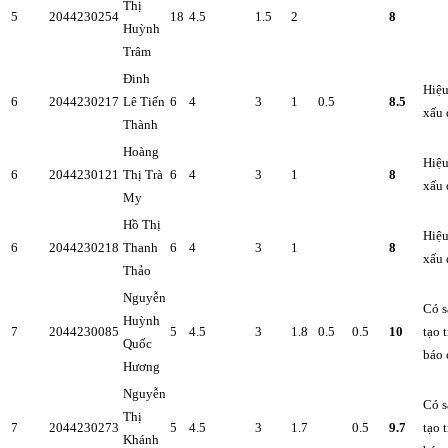
Thị
5
2044230254
18
4.5
1.5
2
8
Huỳnh
Trâm
Đinh
Hiệu
6
2044230217
Lê Tiến
6
4
3
1
0.5
8.5
xấu 
Thành
Hoàng
Hiệu
6
2044230121
Thị Trà
6
4
3
1
8
xấu 
My
Hồ Thị
Hiệu
6
2044230218
Thanh
6
4
3
1
8
xấu 
Thảo
Nguyễn
Có 
Huỳnh
7
2044230085
5
4.5
3
1.8
0.5
0.5
10
tạo 
Quốc
báo 
Hương
Nguyễn
Có 
Thị
7
2044230273
5
4.5
3
1.7
0.5
9.7
tạo 
Khánh