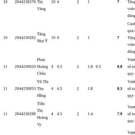
10
2044230270
Thị
10
4
2
1
7
Tăng
Vàng
vide
đán
Canh
quá 
Tăng
10
2044230282
10
4
2
1
7
Tăng
Như Ý
vide
đán
Phan
Vượt
11
2044230020
Hoàng
4
4.5
2
1.8
0.5
8.8
số t
Châu
quy 
Vũ Thị
Vượt
11
2044230053
Thu
4
4.5
2
1.8
8.3
số t
Hằng
quy 
Trần
Vượt
Thị
11
2044230280
4
4.5
2
1.4
7.9
số t
Hoàng
quy 
Vy
Vượt