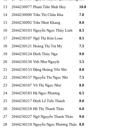
13
2044230077
Phạm Trần Nhật Huy
10.0
14
2044230090
Trần Thị Châu Kha
7.0
15
2044230092
Trần Nhựt Khang
8.0
16
2044230103
Nguyễn Ngọc Thùy Linh
8.5
17
2044230107
Ngô Thị Kim Loan
8.5
18
2044230121
Hoàng Thị Trà My
7.5
19
2044230124
Đinh Thúy Nga
9.0
20
2044230150
Việt Như Nguyệt
5.5
21
2044230153
Đặng Hoàng Yến Nhi
8.0
22
2044230157
Nguyễn Thị Ngọc Nhi
7.5
23
2044230167
Võ Thị Ngọc Như
8.0
24
2044230183
Hà Ngọc Phượng
6.5
25
2044230217
Đinh Lê Tiến Thành
8.0
26
2044230218
Hồ Thị Thanh Thảo
6.0
27
2044230227
Ngô Nguyễn Thanh Thảo
9.0
28
2044230219
Nguyễn Ngọc Phương Thảo
8.0