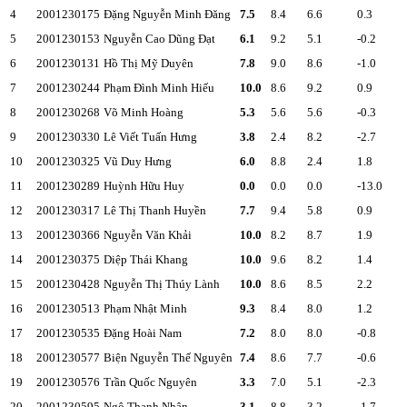
4
2001230175
Đặng Nguyễn Minh Đăng
7.5
8.4
6.6
0.3
5
2001230153
Nguyễn Cao Dũng Đạt
6.1
9.2
5.1
-0.2
6
2001230131
Hồ Thị Mỹ Duyên
7.8
9.0
8.6
-1.0
7
2001230244
Phạm Đình Minh Hiếu
10.0
8.6
9.2
0.9
8
2001230268
Võ Minh Hoàng
5.3
5.6
5.6
-0.3
9
2001230330
Lê Viết Tuấn Hưng
3.8
2.4
8.2
-2.7
10
2001230325
Vũ Duy Hưng
6.0
8.8
2.4
1.8
11
2001230289
Huỳnh Hữu Huy
0.0
0.0
0.0
-13.0
12
2001230317
Lê Thị Thanh Huyền
7.7
9.4
5.8
0.9
13
2001230366
Nguyễn Văn Khải
10.0
8.2
8.7
1.9
14
2001230375
Diệp Thái Khang
10.0
9.6
8.2
1.4
15
2001230428
Nguyễn Thị Thúy Lành
10.0
8.6
8.5
2.2
16
2001230513
Phạm Nhật Minh
9.3
8.4
8.0
1.2
17
2001230535
Đặng Hoài Nam
7.2
8.0
8.0
-0.8
18
2001230577
Biện Nguyễn Thế Nguyên
7.4
8.6
7.7
-0.6
19
2001230576
Trần Quốc Nguyên
3.3
7.0
5.1
-2.3
20
2001230595
Ngô Thanh Nhân
3.1
8.8
3.2
-1.7