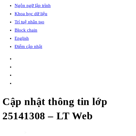
Ngôn ngữ lập trình
Khoa học dữ liệu
Trí tuệ nhân tạo
Block chain
English
Điểm cập nhật
Cập nhật thông tin lớp
25141308 – LT Web
Home
>