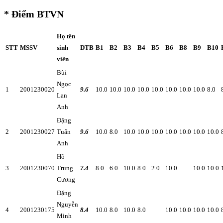
* Điểm BTVN
Họ tên
STT
MSSV
sinh
DTB
B1
B2
B3
B4
B5
B6
B8
B9
B10
viên
Bùi
Ngọc
1
2001230020
9.6
10.0
10.0
10.0
10.0
10.0
10.0
10.0
10.0
8.0
Lan
Anh
Đặng
2
2001230027
Tuấn
9.6
10.0
8.0
10.0
10.0
10.0
10.0
10.0
10.0
10.0
Anh
Hồ
3
2001230070
Trung
7.4
8.0
6.0
10.0
8.0
2.0
10.0
10.0
10.0
Cương
Đặng
Nguyễn
4
2001230175
8.4
10.0
8.0
10.0
8.0
10.0
10.0
10.0
10.0
Minh