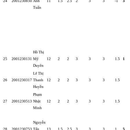
24
2001230850
Anh
11
1.5
2.5
2
3
3
-1
3
Tuấn
Hồ Thị
25
2001230131
Mỹ
12
2
2
3
3
3
1.5
1
Duyên
Lê Thị
26
2001230317
Thanh
12
2
2
3
3
3
1.5
Huyền
Phạm
27
2001230513
Nhật
12
2
2
3
3
3
1.5
Minh
Nguyễn
28
2001230753
Tấn
13
1.5
2.5
3
3
3
1
5