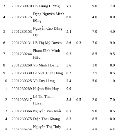
3
2001230070
Hồ Trung Cương
7.7
9.0
7.0
Đặng Nguyễn Minh
4
2001230175
6.6
4.0
8.0
Đăng
Nguyễn Cao Dũng
5
2001230153
5.1
7.0
4.0
Đạt
6
2001230131
Hồ Thị Mỹ Duyên
8.6
0.3
7.0
9.0
Phạm Đình Minh
7
2001230244
9.2
8.5
9.5
Hiếu
8
2001230268
Võ Minh Hoàng
5.6
1.0
8.0
9
2001230330
Lê Viết Tuấn Hưng
8.2
7.5
8.5
10
2001230325
Vũ Duy Hưng
2.4
5.0
1.0
11
2001230289
Huỳnh Hữu Huy
0.0
Lê Thị Thanh
12
2001230317
5.8
0.5
2.0
7.0
Huyền
13
2001230366
Nguyễn Văn Khải
8.7
9.0
8.5
14
2001230375
Diệp Thái Khang
8.2
8.5
8.0
Nguyễn Thị Thúy
15
2001230428
8.5
8.5
8.5