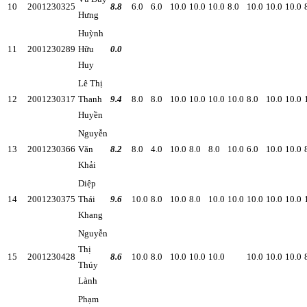
10
2001230325
8.8
6.0
6.0
10.0
10.0
10.0
8.0
10.0
10.0
10.0
Hưng
Huỳnh
11
2001230289
Hữu
0.0
Huy
Lê Thị
12
2001230317
Thanh
9.4
8.0
8.0
10.0
10.0
10.0
10.0
8.0
10.0
10.0
Huyền
Nguyễn
13
2001230366
Văn
8.2
8.0
4.0
10.0
8.0
8.0
10.0
6.0
10.0
10.0
Khải
Diệp
14
2001230375
Thái
9.6
10.0
8.0
10.0
8.0
10.0
10.0
10.0
10.0
10.0
Khang
Nguyễn
Thị
15
2001230428
8.6
10.0
8.0
10.0
10.0
10.0
10.0
10.0
10.0
Thúy
Lành
Phạm