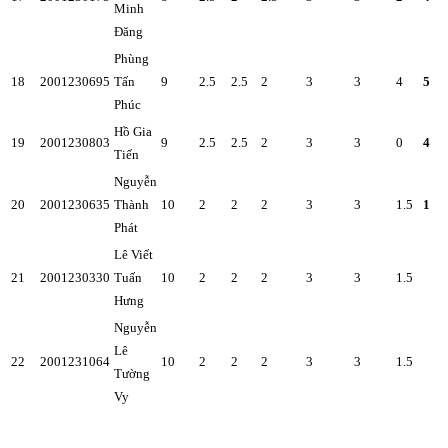
Minh
Đăng
Phùng
18
2001230695
Tấn
9
2.5
2.5
2
3
3
4
5
Phúc
Hồ Gia
19
2001230803
9
2.5
2.5
2
3
3
0
4
Tiến
Nguyễn
20
2001230635
Thành
10
2
2
2
3
3
1.5
1
Phát
Lê Viết
21
2001230330
Tuấn
10
2
2
2
3
3
1.5
Hưng
Nguyễn
Lê
22
2001231064
10
2
2
2
3
3
1.5
Tường
Vy