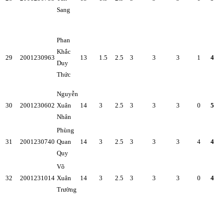
Sang
Phan
Khắc
29
2001230963
13
1.5
2.5
3
3
3
1
4
Duy
Thức
Nguyễn
30
2001230602
Xuân
14
3
2.5
3
3
3
0
5
Nhân
Phùng
31
2001230740
Quan
14
3
2.5
3
3
3
4
4
Quy
Võ
32
2001231014
Xuân
14
3
2.5
3
3
3
0
4
Trường