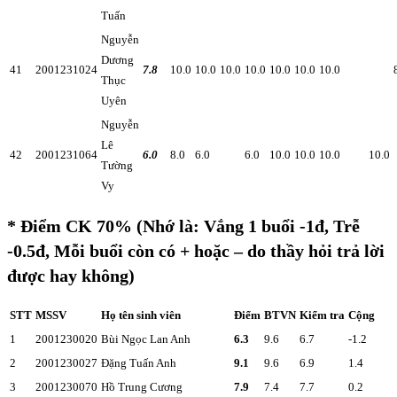
Tuấn
Nguyễn
Dương
41
2001231024
7.8
10.0
10.0
10.0
10.0
10.0
10.0
10.0
Thục
Uyên
Nguyễn
Lê
42
2001231064
6.0
8.0
6.0
6.0
10.0
10.0
10.0
10.0
Tường
Vy
* Điểm CK 70% (Nhớ là: Vắng 1 buổi -1đ, Trễ
-0.5đ, Mỗi buổi còn có + hoặc – do thầy hỏi trả lời
được hay không)
STT
MSSV
Họ tên sinh viên
Điểm
BTVN
Kiểm tra
Cộng
1
2001230020
Bùi Ngọc Lan Anh
6.3
9.6
6.7
-1.2
2
2001230027
Đặng Tuấn Anh
9.1
9.6
6.9
1.4
3
2001230070
Hồ Trung Cương
7.9
7.4
7.7
0.2