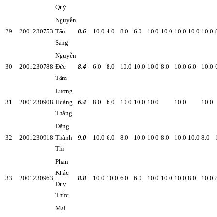
Quý
Nguyễn
29
2001230753
Tấn
8.6
10.0
4.0
8.0
6.0
10.0
10.0
10.0
10.0
10.0
Sang
Nguyễn
30
2001230788
Đức
8.4
6.0
8.0
10.0
10.0
10.0
8.0
10.0
6.0
10.0
Tâm
Lương
31
2001230908
Hoàng
6.4
8.0
6.0
10.0
10.0
10.0
10.0
10.0
Thắng
Đặng
32
2001230918
Thành
9.0
10.0
6.0
8.0
10.0
10.0
8.0
10.0
10.0
8.0
Thi
Phan
Khắc
33
2001230963
8.8
10.0
10.0
6.0
6.0
10.0
10.0
10.0
8.0
10.0
Duy
Thức
Mai