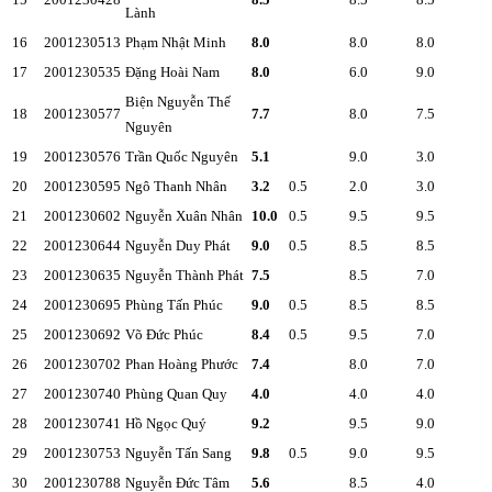
Lành
16
2001230513
Phạm Nhật Minh
8.0
8.0
8.0
17
2001230535
Đặng Hoài Nam
8.0
6.0
9.0
Biện Nguyễn Thế
18
2001230577
7.7
8.0
7.5
Nguyên
19
2001230576
Trần Quốc Nguyên
5.1
9.0
3.0
20
2001230595
Ngô Thanh Nhân
3.2
0.5
2.0
3.0
21
2001230602
Nguyễn Xuân Nhân
10.0
0.5
9.5
9.5
22
2001230644
Nguyễn Duy Phát
9.0
0.5
8.5
8.5
23
2001230635
Nguyễn Thành Phát
7.5
8.5
7.0
24
2001230695
Phùng Tấn Phúc
9.0
0.5
8.5
8.5
25
2001230692
Võ Đức Phúc
8.4
0.5
9.5
7.0
26
2001230702
Phan Hoàng Phước
7.4
8.0
7.0
27
2001230740
Phùng Quan Quy
4.0
4.0
4.0
28
2001230741
Hồ Ngọc Quý
9.2
9.5
9.0
29
2001230753
Nguyễn Tấn Sang
9.8
0.5
9.0
9.5
30
2001230788
Nguyễn Đức Tâm
5.6
8.5
4.0