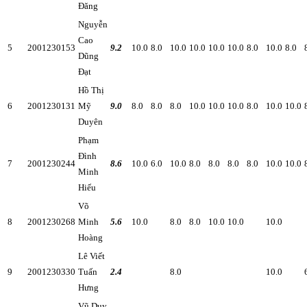
Đăng
Nguyễn
Cao
5
2001230153
9.2
10.0
8.0
10.0
10.0
10.0
10.0
8.0
10.0
8.0
Dũng
Đạt
Hồ Thị
6
2001230131
Mỹ
9.0
8.0
8.0
8.0
10.0
10.0
10.0
8.0
10.0
10.0
Duyên
Phạm
Đình
7
2001230244
8.6
10.0
6.0
10.0
8.0
8.0
8.0
8.0
10.0
10.0
Minh
Hiếu
Võ
8
2001230268
Minh
5.6
10.0
8.0
8.0
10.0
10.0
10.0
Hoàng
Lê Viết
9
2001230330
Tuấn
2.4
8.0
10.0
Hưng
Vũ Duy