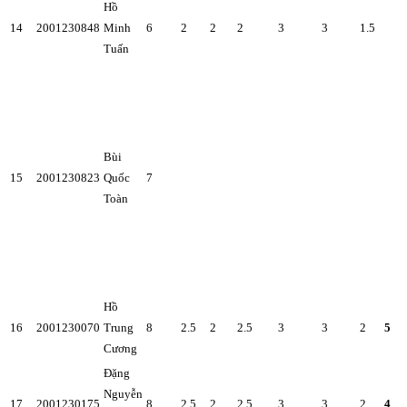
Hồ
14
2001230848
Minh
6
2
2
2
3
3
1.5
Tuấn
Bùi
15
2001230823
Quốc
7
Toàn
Hồ
16
2001230070
Trung
8
2.5
2
2.5
3
3
2
5
Cương
Đặng
Nguyễn
17
2001230175
8
2.5
2
2.5
3
3
2
4